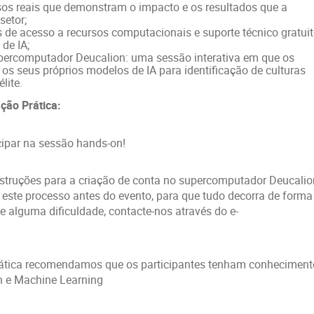
os reais que demonstram o impacto e os resultados que a
setor;
 de acesso a recursos computacionais e suporte técnico gratui
de IA;
percomputador Deucalion: uma sessão interativa em que os
 os seus próprios modelos de IA para identificação de culturas
lite.
ção Prática:
icipar na sessão hands-on!
truções para a criação de conta no supercomputador Deucalio
 este processo antes do evento, para que tudo decorra de forma
e alguma dificuldade, contacte-nos através do e-
ática recomendamos que os participantes tenham conheciment
 e Machine Learning