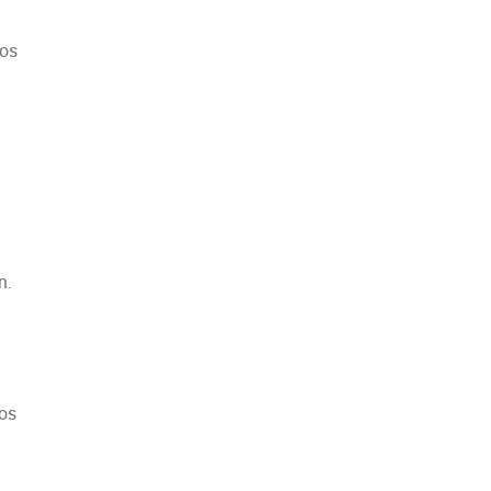
tos
n.
os