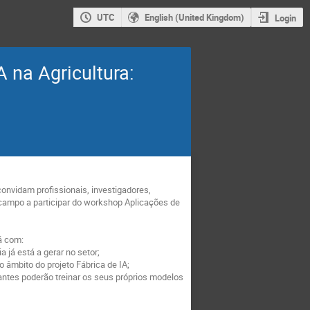
UTC
English (United Kingdom)
Login
 na Agricultura:
nvidam profissionais, investigadores,
o campo a participar do workshop Aplicações de
rá com:
já está a gerar no setor;
 âmbito do projeto Fábrica de IA;
ntes poderão treinar os seus próprios modelos