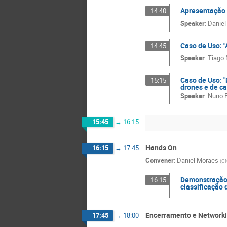
Apresentação d
14:40
Speaker
:
Daniel
Caso de Uso: "
14:45
Speaker
:
Tiago 
Caso de Uso: "
15:15
drones e de c
Speaker
:
Nuno F
15:45
→
16:15
Hands On
16:15
→
17:45
Convener
:
Daniel Moraes
(
C
Demonstração 
16:15
classificação 
Encerramento e Network
17:45
→
18:00