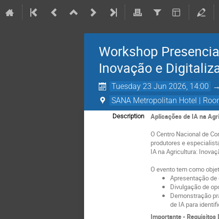
Workshop Presencial
Inovação e Digitaliz
Tuesday 23 Jun 2026, 14:00
SANA Metropolitan Hotel | Ro
Aplicações de IA na Agri
Description
O Centro Nacional de Co
produtores e especialist
IA na Agricultura: Inovaç
O evento tem como objetiv
Apresentação de c
Divulgação de opo
Demonstração prá
de IA para identi
Importante - Requisitos