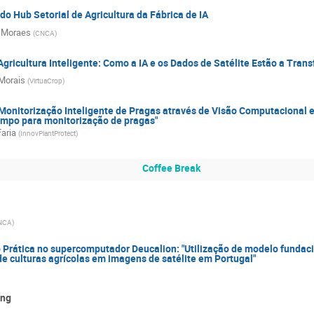
o Hub Setorial de Agricultura da Fábrica de IA
 Moraes
(
CNCA
)
Agricultura Inteligente: Como a IA e os Dados de Satélite Estão a Trans
Morais
(
VirtuaCrop
)
Monitorização Inteligente de Pragas através de Visão Computacional e
ampo para monitorização de pragas"
aria
(
InnovPlantProtect
)
Coffee Break
NCA
)
Prática no supercomputador Deucalion: "Utilização de modelo fundaci
de culturas agrícolas em imagens de satélite em Portugal"
ing