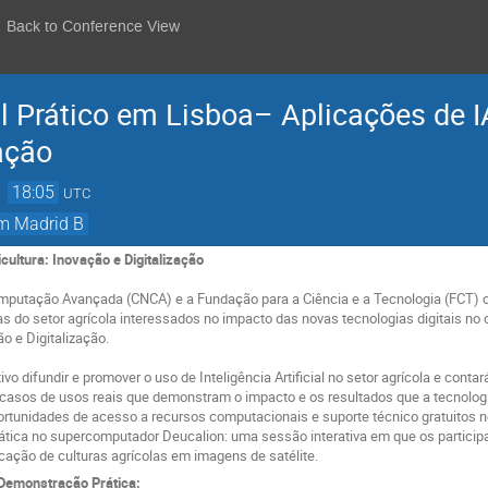
Back to Conference View
 Prático em Lisboa– Aplicações de IA
ação
→
18:05
UTC
om Madrid B
cultura: Inovação e Digitalização
mputação Avançada (CNCA) e a Fundação para a Ciência e a Tecnologia (FCT) co
as do setor agrícola interessados no impacto das novas tecnologias digitais n
ão e Digitalização.
o difundir e promover o uso de Inteligência Artificial no setor agrícola e conta
asos de usos reais que demonstram o impacto e os resultados que a tecnologia 
rtunidades de acesso a recursos computacionais e suporte técnico gratuitos no
tica no supercomputador Deucalion: uma sessão interativa em que os participa
ficação de culturas agrícolas em imagens de satélite.
 Demonstração Prática: