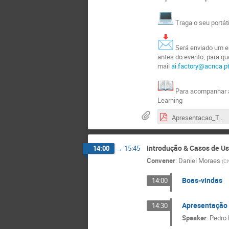
Traga o seu portáti
Será enviado um em
antes do evento, para qu
mail
ai.factory@acnca.p
Para acompanhar a
Learning
Apresentacao_TMorais.pdf
Introdução & Casos de U
14:00
→
15:45
Convener
:
Daniel Moraes
(
C
Boas-vindas
14:00
Apresentação 
14:30
Speaker
:
Pedro