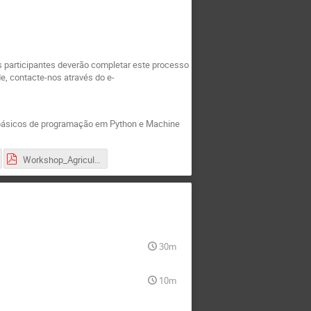
 participantes deverão completar este processo
e, contacte-nos através do e-
básicos de programação em Python e Machine
Workshop_Agricultura_HandsOn.pdf
30m
10m