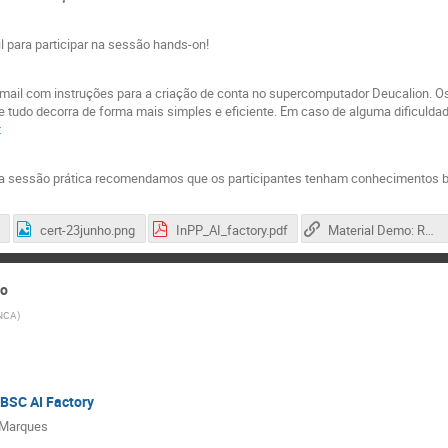
l para participar na sessão hands-on!
ail com instruções para a criação de conta no supercomputador Deucalion. Os
e tudo decorra de forma mais simples e eficiente. Em caso de alguma dificuldad
t
 sessão prática recomendamos que os participantes tenham conhecimentos 
cert-23junho.png
InPP_AI_factory.pdf
Material Demo: Repositório GitLab
so
NCA
)
BSC AI Factory
 Marques