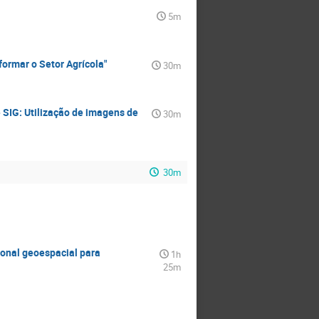
5m
formar o Setor Agrícola"
30m
 SIG: Utilização de imagens de
30m
30m
onal geoespacial para
1h
25m