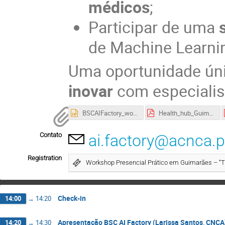
médicos
;
Participar de uma
de Machine Learnin
Uma oportunidade ún
inovar
com especialist
BSCAIFactory_workshops.pptx
Health_hub_Guimaraes_final.pdf
Contato
ai.factory@acnca.p
Registration
Workshop Presencial Prático em Guimarães – “T
Check-in
14:00
→
14:20
Apresentação BSC AI Factory (Larissa Santos, CNCA
14:20
→
14:30