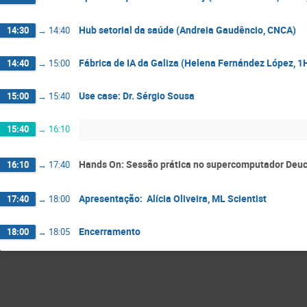
Hub setorial da saúde (Andreia Gaudêncio, CNCA)
14:30
→
14:40
Fábrica de IA da Galiza (Helena Fernández López, 1H
14:40
→
15:00
Use case: Dr. Sérgio Sousa
15:00
→
15:40
15:40
→
16:10
Hands On: Sessão prática no supercomputador Deuc
16:10
→
17:40
Apresentação: Alícia Oliveira, ML Scientist
17:40
→
18:00
Encerramento
18:00
→
18:05